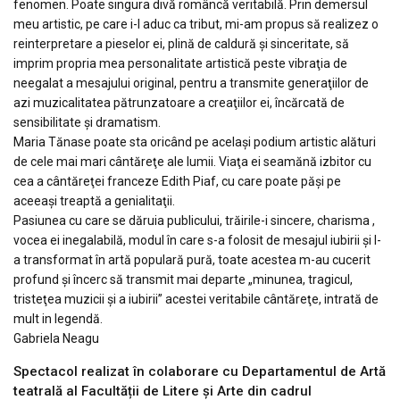
fenomen. Poate singura divă româncă veritabilă. Prin demersul
meu artistic, pe care i-l aduc ca tribut, mi-am propus să realizez o
reinterpretare a pieselor ei, plină de caldură şi sinceritate, să
imprim propria mea personalitate artistică peste vibraţia de
neegalat a mesajului original, pentru a transmite generaţiilor de
azi muzicalitatea pătrunzatoare a creaţiilor ei, încărcată de
sensibilitate şi dramatism.
Maria Tănase poate sta oricând pe acelaşi podium artistic alături
de cele mai mari cântăreţe ale lumii. Viaţa ei seamănă izbitor cu
cea a cântăreţei franceze Edith Piaf, cu care poate păşi pe
aceeaşi treaptă a genialitaţii.
Pasiunea cu care se dăruia publicului, trăirile-i sincere, charisma ,
vocea ei inegalabilă, modul în care s-a folosit de mesajul iubirii şi l-
a transformat în artă populară pură, toate acestea m-au cucerit
profund şi încerc să transmit mai departe „minunea, tragicul,
tristeţea muzicii şi a iubirii” acestei veritabile cântăreţe, intrată de
mult in legendă.
Gabriela Neagu
Spectacol realizat în colaborare cu Departamentul de Artă
teatrală al Facultății de Litere și Arte din cadrul