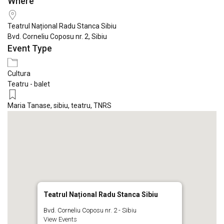
Where
Download ICS
Google Calendar
iCale
Teatrul Național Radu Stanca Sibiu
Bvd. Corneliu Coposu nr. 2, Sibiu
Event Type
Cultura
Teatru - balet
Maria Tanase
,
sibiu
,
teatru
,
TNRS
Teatrul Național Radu Stanca Sibiu
Bvd. Corneliu Coposu nr. 2 - Sibiu
View Events