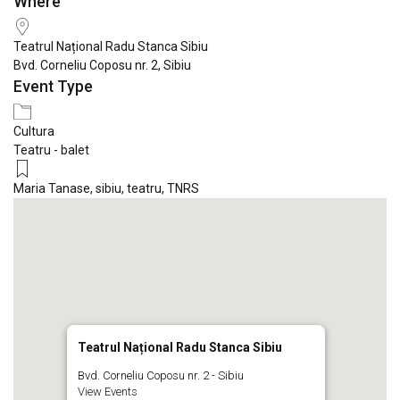
Where
Download ICS
Google Calendar
iCale
Teatrul Național Radu Stanca Sibiu
Bvd. Corneliu Coposu nr. 2, Sibiu
Event Type
Cultura
Teatru - balet
Maria Tanase
,
sibiu
,
teatru
,
TNRS
Teatrul Național Radu Stanca Sibiu
Bvd. Corneliu Coposu nr. 2 - Sibiu
View Events