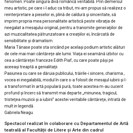
fenomen. Poate singura divă româncă veritabilă. Prin demersul
meu artistic, pe care i-l aduc ca tribut, mi-am propus să realizez o
reinterpretare a pieselor ei, plină de caldură şi sinceritate, să
imprim propria mea personalitate artistică peste vibraţia de
neegalat a mesajului original, pentru a transmite generaţiilor de
azi muzicalitatea pătrunzatoare a creaţiilor ei, încărcată de
sensibilitate şi dramatism.
Maria Tănase poate sta oricând pe acelaşi podium artistic alături
de cele mai mari cântăreţe ale lumii. Viaţa ei seamănă izbitor cu
cea a cântăreţei franceze Edith Piaf, cu care poate păşi pe
aceeaşi treaptă a genialitaţii.
Pasiunea cu care se dăruia publicului, trăirile-i sincere, charisma ,
vocea ei inegalabilă, modul în care s-a folosit de mesajul iubirii şi l-
a transformat în artă populară pură, toate acestea m-au cucerit
profund şi încerc să transmit mai departe „minunea, tragicul,
tristeţea muzicii şi a iubirii” acestei veritabile cântăreţe, intrată de
mult in legendă.
Gabriela Neagu
Spectacol realizat în colaborare cu Departamentul de Artă
teatrală al Facultății de Litere și Arte din cadrul