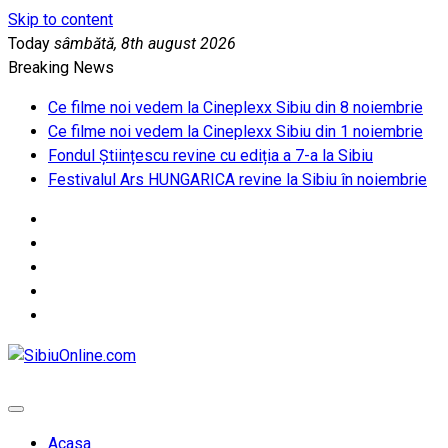
Skip to content
Today
sâmbătă, 8th august 2026
Breaking News
Ce filme noi vedem la Cineplexx Sibiu din 8 noiembrie
Ce filme noi vedem la Cineplexx Sibiu din 1 noiembrie
Fondul Științescu revine cu ediția a 7-a la Sibiu
Festivalul Ars HUNGARICA revine la Sibiu în noiembrie
SibiuOnline.com
… locatii si evenimente din Sibiu!!!
Acasa