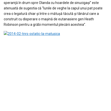
speranţă în drum spre Olanda cu hoardele de sinucigaşi” este
atenuată de sugestia că “lunile de veghe la capul unui pat poate
crea o legatură chiar şi între o mătuşă tăcută şi tânărul care a
construit cu disperare o maşină de eutanasiere gen Heath
Robinson pentru a grăbi momentul plecării acesteia”.