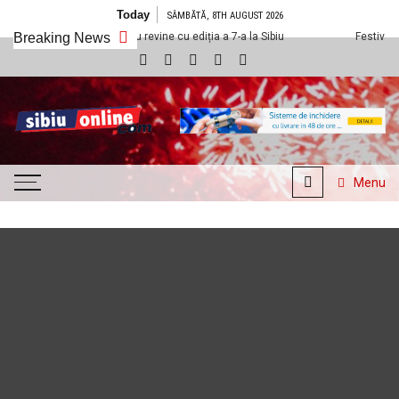
Skip to content
Today
SÂMBĂTĂ, 8TH AUGUST 2026
ul Științescu revine cu ediția a 7-a la Sibiu
Breaking News
Festivalul Ars HUNGARICA
SibiuOnline.com
… locatii si evenimente din
Sibiu!!!
Menu