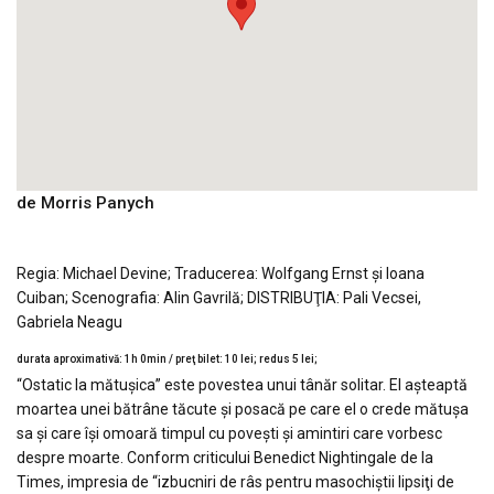
de Morris Panych
Regia: Michael Devine; Traducerea: Wolfgang Ernst şi Ioana
Cuiban; Scenografia: Alin Gavrilă; DISTRIBUŢIA: Pali Vecsei,
Gabriela Neagu
durata aproximativă: 1h 0min / preţ bilet: 10 lei; redus 5 lei;
“Ostatic la mătuşica” este povestea unui tânăr solitar. El aşteaptă
moartea unei bătrâne tăcute şi posacă pe care el o crede mătuşa
sa şi care îşi omoară timpul cu poveşti şi amintiri care vorbesc
despre moarte. Conform criticului Benedict Nightingale de la
Times, impresia de “izbucniri de râs pentru masochiştii lipsiţi de