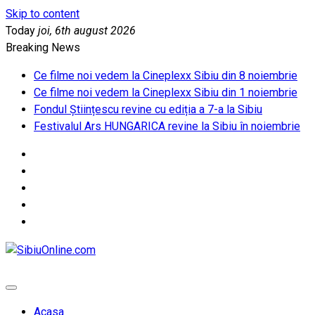
Skip to content
Today
joi, 6th august 2026
Breaking News
Ce filme noi vedem la Cineplexx Sibiu din 8 noiembrie
Ce filme noi vedem la Cineplexx Sibiu din 1 noiembrie
Fondul Științescu revine cu ediția a 7-a la Sibiu
Festivalul Ars HUNGARICA revine la Sibiu în noiembrie
SibiuOnline.com
… locatii si evenimente din Sibiu!!!
Acasa