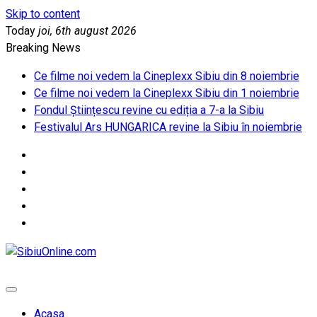
Skip to content
Today
joi, 6th august 2026
Breaking News
Ce filme noi vedem la Cineplexx Sibiu din 8 noiembrie
Ce filme noi vedem la Cineplexx Sibiu din 1 noiembrie
Fondul Științescu revine cu ediția a 7-a la Sibiu
Festivalul Ars HUNGARICA revine la Sibiu în noiembrie
SibiuOnline.com
… locatii si evenimente din Sibiu!!!
Acasa