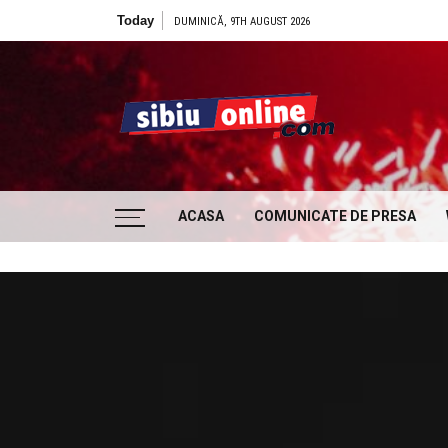
Skip to content
Today
Ce filme 
DUMINICĂ, 9TH AUGUST 2026
Sibiu
… locatii si evenimente din Sibiu!!!
ACASA
COMUNICATE DE PRESA