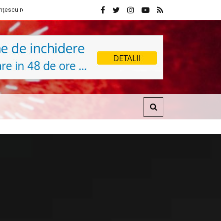
 cu ediția a 7-a la Sibiu
Festivalul Ars HUNGARICA revine la Sibiu în