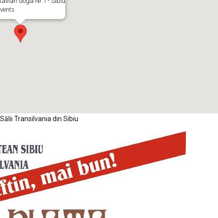
ctavian Goga Nr.1 - Sibiu
vents
Sălii Transilvania din Sibiu