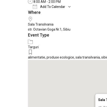
8:00 AM - 2:00 PM
Add To Calendar
Where
Download ICS
Google Calendar
Sala Transilvania
str. Octavian Goga Nr.1, Sibiu
Event Type
Targuri
alimentatie
,
produse ecologice
,
sala transilvania
,
sibi
Sala 