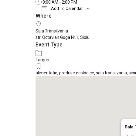
8:00 AM - 2:00 PM
Add To Calendar
Where
Download ICS
Google Calendar
Sala Transilvania
str. Octavian Goga Nr.1, Sibiu
Event Type
Targuri
alimentatie
,
produse ecologice
,
sala transilvania
,
sibi
Sala 