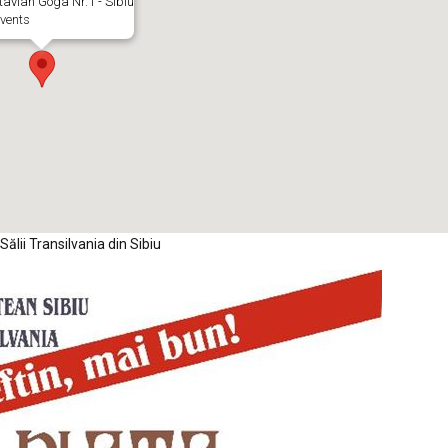
ctavian Goga Nr.1 - Sibiu
vents
Sălii Transilvania din Sibiu