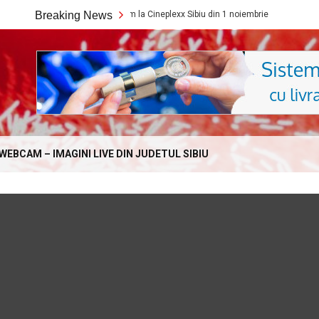
Ce filme noi vedem la Cineplexx Sibiu din 1 noiembrie
Breaking News
Fondul Știi
Online.com
WEBCAM – IMAGINI LIVE DIN JUDETUL SIBIU