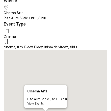
Where
Download ICS
Google Calendar
iCale
Cinema Arta
P-ţa Aurel Vlaicu, nr.1, Sibiu
Event Type
Cinema
cinema
,
film
,
Ploey
,
Ploey: Inimă de viteaz
,
sibiu
Cinema Arta
P-ţa Aurel Vlaicu, nr.1 - Sibiu
View Events