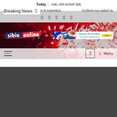
Skip to content
Today
LUNI, 10TH AUGUST 2026
xx Sibiu din 8 noiembrie
Breaking News
Ce filme noi vedem la Cineplexx Sibiu din 1
SibiuOnline.com
… locatii si evenimente din
Sibiu!!!
Menu