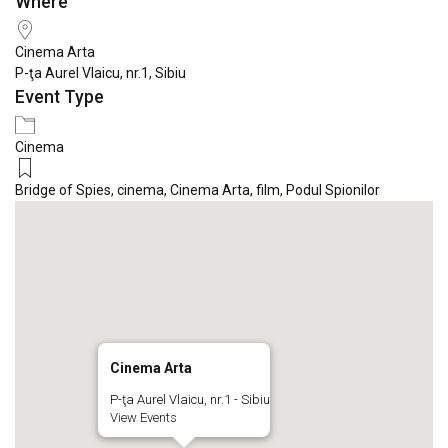
Where
Download ICS
Google Calendar
iCale
Cinema Arta
P-ţa Aurel Vlaicu, nr.1, Sibiu
Event Type
Cinema
Bridge of Spies
,
cinema
,
Cinema Arta
,
film
,
Podul Spionilor
Cinema Arta
P-ţa Aurel Vlaicu, nr.1 - Sibiu
View Events