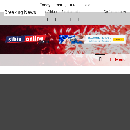
Skip
Today
VINERI, 7TH AUGUST 2026
to
la Cineplexx Sibiu din 8 noiembrie
Breaking News
Ce filme noi vedem la Cineplexx S
content
SibiuOnline.com
… locatii si evenimente din
Sibiu!!!
Menu