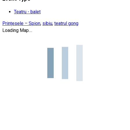
Teatru - balet
Prințesele – Spion
,
sibiu
,
teatrul gong
Loading Map....