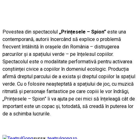
Povestea din spectacolul
„Prințesele – Spion”
este una
contemporană, autorii încercând să explice o problemă
frecvent întâlnită în orașele din România – distrugerea
parcurilor și a spațiului verde – pe înțelesul copiilor.
Spectacolul este o modalitate performativă pentru activarea
conștiinței civice a copiilor în domeniul ecologic. Producția
afirmă dreptul parcului de a exista și dreptul copiilor la spațiul
verde. Cu o folosire neașteptată a spațiului de joc, cu muzică
ritmată și personaje fantastice pe care copiii le vor îndrăgi,
„Prințesele – Spion” îi va ajuta pe cei mici să înțeleagă cât de
important este un copac și, totodată, să creadă în puterea lor
de a schimba lucrurile.
sursa:
teatrulgong.ro