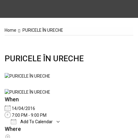
Home
PURICELE ÎN URECHE
PURICELE ÎN URECHE
When
14/04/2016
7:00 PM - 9:00 PM
Add To Calendar
Where
Download ICS
Google Calendar
iCale