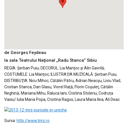
de Georges Feydeau
la sala Teatrului Naţional „Radu Stanca” Sibiu
REGIA: Şerban Puiu; DECORUL: Lia Manţoc şi Alin Gavrilă;
COSTUMELE: Lia Manţoc; ILUSTRAŢIA MUZICALĂ: Şerban Puiu;
DISTRIBUŢIA: Nicu Mihoc, Cătălin Pătru, Adrian Neacşu, Liviu Vlad,
Cristian Stanca, Dan Glasu, Viorel Raţă, Florin Coşuleţ, Cătălin
Neghină, Mariana Mihu, Raluca Iani, Cristina Stoleriu, Codruța
Vasiu/ Iulia Maria Popa, Cristina Ragos, Laura Maria Ilea, Ali Deac
Sursa:
http://www.tnrs.ro