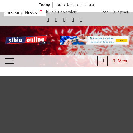
Skip to content
Today
SÂMBĂTĂ, 8TH AUGUST 2026
a Cineplexx Sibiu din 1 noiembrie
Breaking News
Fondul Științescu revine cu ediția a
SibiuOnline.com
… locatii si evenimente din
Sibiu!!!
Menu