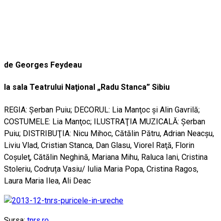
de Georges Feydeau
la sala Teatrului Naţional „Radu Stanca” Sibiu
REGIA: Şerban Puiu; DECORUL: Lia Manţoc şi Alin Gavrilă;
COSTUMELE: Lia Manţoc; ILUSTRAŢIA MUZICALĂ: Şerban
Puiu; DISTRIBUŢIA: Nicu Mihoc, Cătălin Pătru, Adrian Neacşu,
Liviu Vlad, Cristian Stanca, Dan Glasu, Viorel Raţă, Florin
Coşuleţ, Cătălin Neghină, Mariana Mihu, Raluca Iani, Cristina
Stoleriu, Codruța Vasiu/ Iulia Maria Popa, Cristina Ragos,
Laura Maria Ilea, Ali Deac
Sursa:
tnrs.ro