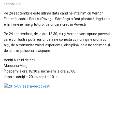
simbolurile.
Pe 24 septembrie este ultima dată când ne întâlnim cu Vernon
Foster în cadrul Serii cu Povești. Sămânța a fost plantată. Îngrijirea
ei îmi revine mie și tuturor celor care cred în Povești.
Pe 24 septembrie, de la ora 18:30, eu și Vernon vom spune povești
care vor ilustra puterea lor de a ne conecta cu noi înșine și unii cu
alții, de a transmite valori, experiență, disciplină, de a ne schimba și
de a ne impulsiona la acțiune.
Veniți alături de noi!
Marciana Moiș
Începem la ora 18:30 și încheiem la ora 20:00.
Intrare: adulți – 20 lei; copii – 10 lei