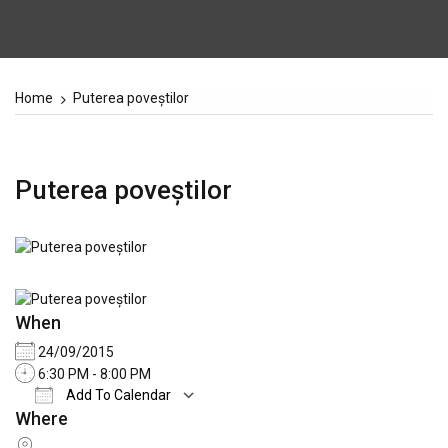
Home
Puterea poveștilor
Puterea poveștilor
When
24/09/2015
6:30 PM - 8:00 PM
Add To Calendar
Where
Download ICS
Google Calendar
iCale