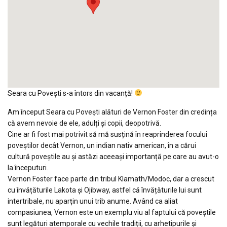
Seara cu Povești s-a întors din vacanță!
Am început Seara cu Povești alături de Vernon Foster din credința
că avem nevoie de ele, adulți și copii, deopotrivă.
Cine ar fi fost mai potrivit să mă susțină în reaprinderea focului
poveștilor decât Vernon, un indian nativ american, în a cărui
cultură poveștile au și astăzi aceeași importanță pe care au avut-o
la începuturi.
Vernon Foster face parte din tribul Klamath/Modoc, dar a crescut
cu învățăturile Lakota și Ojibway, astfel că învățăturile lui sunt
intertribale, nu aparțin unui trib anume. Având ca aliat
compasiunea, Vernon este un exemplu viu al faptului că poveștile
sunt legături atemporale cu vechile tradiții, cu arhetipurile și