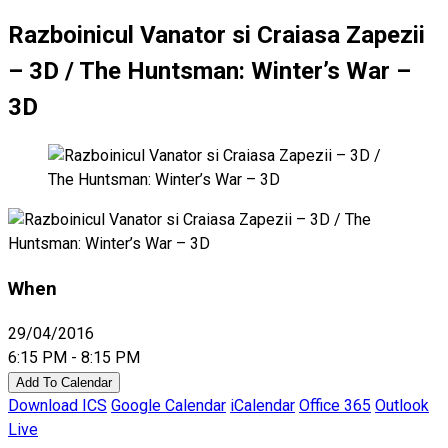
Razboinicul Vanator si Craiasa Zapezii
– 3D / The Huntsman: Winter’s War –
3D
When
29/04/2016
6:15 PM - 8:15 PM
Add To Calendar
Download ICS
Google Calendar
iCalendar
Office 365
Outlook
Live