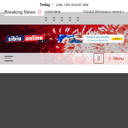
Skip to content
Today
LUNI, 10TH AUGUST 2026
ibiu din 1 noiembrie
Breaking News
Fondul Științescu revine cu ediția a 7-a la Sibiu
SibiuOnline.com
… locatii si evenimente din
Sibiu!!!
Menu