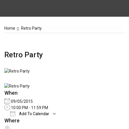
Home
Retro Party
Retro Party
When
09/05/2015
10:00 PM - 11:59 PM
Add To Calendar
Where
Download ICS
Google Calendar
iCale