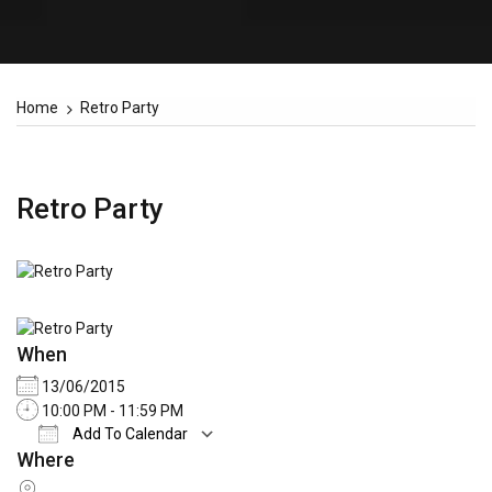
Home
Retro Party
Retro Party
When
13/06/2015
10:00 PM - 11:59 PM
Add To Calendar
Where
Download ICS
Google Calendar
iCale