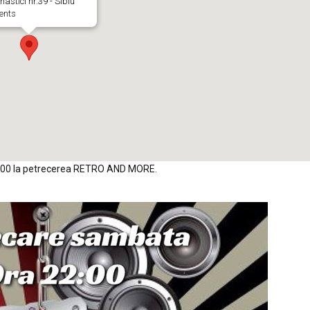
nastici nr.39 - Sibiu
ents
2:00 la petrecerea RETRO AND MORE.