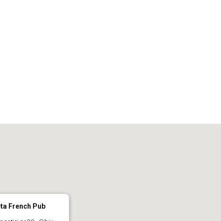
iCalendar
Office 365
Out
eta French Pub