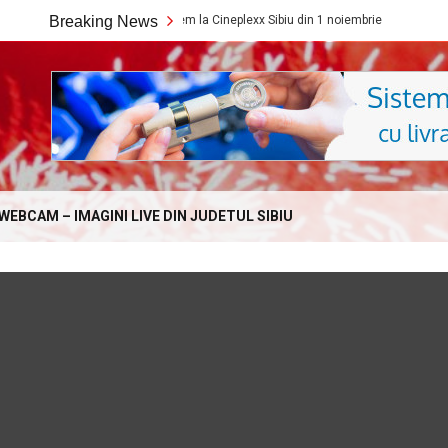
Ce filme noi vedem la Cineplexx Sibiu din 1 noiembrie
Breaking News
Fondul Știi
Online.com
WEBCAM – IMAGINI LIVE DIN JUDETUL SIBIU