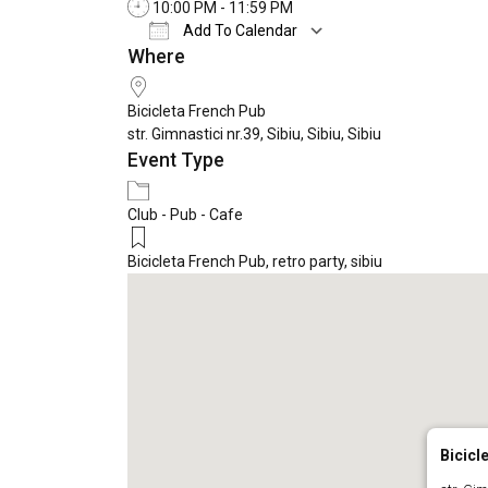
10:00 PM - 11:59 PM
Add To Calendar
Where
Download ICS
Google Calendar
Bicicleta French Pub
str. Gimnastici nr.39, Sibiu, Sibiu, Sibiu
Event Type
Club - Pub - Cafe
Bicicleta French Pub
,
retro party
,
sibiu
Bicicl