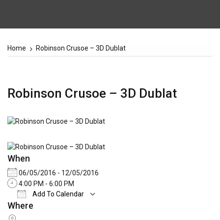
Home
Robinson Crusoe – 3D Dublat
Robinson Crusoe – 3D Dublat
When
06/05/2016 - 12/05/2016
4:00 PM - 6:00 PM
Add To Calendar
Where
Download ICS
Google Calendar
iCale