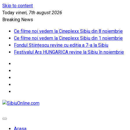
Skip to content
Today
vineri, 7th august 2026
Breaking News
Ce filme noi vedem la Cineplexx Sibiu din 8 noiembrie
Ce filme noi vedem la Cineplexx Sibiu din 1 noiembrie
Fondul Științescu revine cu ediția a 7-a la Sibiu
Festivalul Ars HUNGARICA revine la Sibiu în noiembrie
SibiuOnline.com
… locatii si evenimente din Sibiu!!!
Acasa