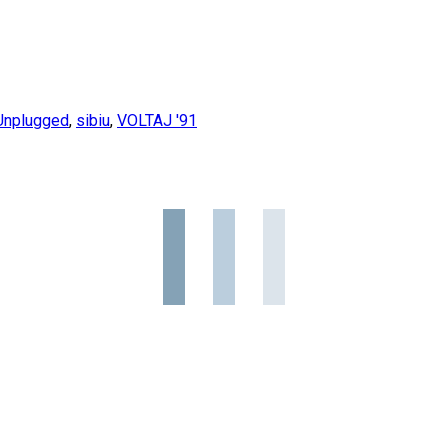
Unplugged
,
sibiu
,
VOLTAJ '91