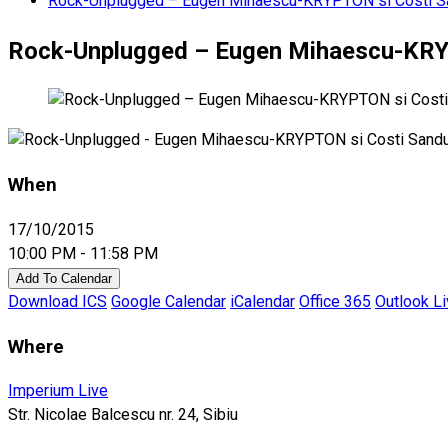
Rock-Unplugged – Eugen Mihaescu-KRYPTON si Costi S
Rock-Unplugged – Eugen Mihaescu-KRY
When
17/10/2015
10:00 PM - 11:58 PM
Add To Calendar
Download ICS
Google Calendar
iCalendar
Office 365
Outlook L
Where
Imperium Live
Str. Nicolae Balcescu nr. 24, Sibiu