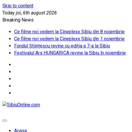
Skip to content
Today
joi, 6th august 2026
Breaking News
Ce filme noi vedem la Cineplexx Sibiu din 8 noiembrie
Ce filme noi vedem la Cineplexx Sibiu din 1 noiembrie
Fondul Științescu revine cu ediția a 7-a la Sibiu
Festivalul Ars HUNGARICA revine la Sibiu în noiembrie
SibiuOnline.com
… locatii si evenimente din Sibiu!!!
Acasa