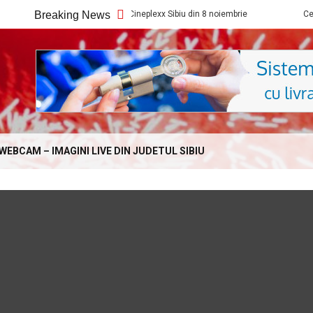
Ce filme noi vedem la Cineplexx Sibiu din 8 noiembrie
Breaking News
Ce filme noi 
Online.com
WEBCAM – IMAGINI LIVE DIN JUDETUL SIBIU