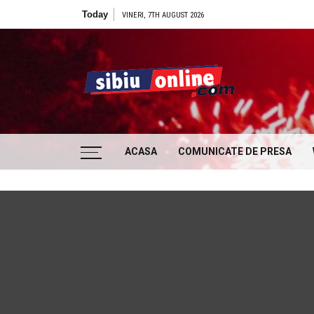
Skip to content
Today
VINERI, 7TH AUGUST 2026
Sibiu
… locatii si evenimente din Sibiu!!!
ACASA
COMUNICATE DE PRESA