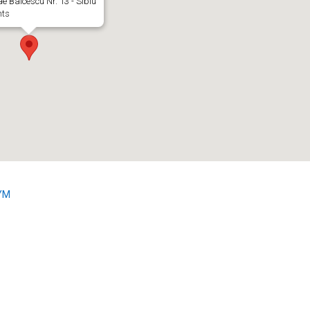
ae Balcescu Nr. 13 - Sibiu
nts