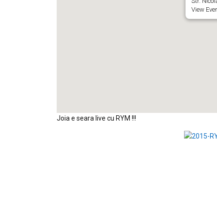
Str. Nicol
View Eve
Joia e seara live cu RYM !!!