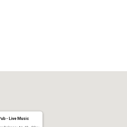
iCalendar
Office 365
Out
ub - Live Music