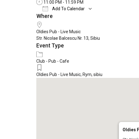
11:00 PM - 11:59 PM
Add To Calendar
Where
Download ICS
Google Calendar
Oldies Pub - Live Music
Str. Nicolae Balcescu Nr. 13, Sibiu
Event Type
Club - Pub - Cafe
Oldies Pub - Live Music
,
Rym
,
sibiu
Oldies P