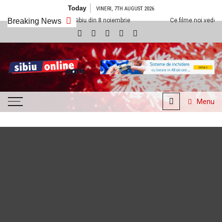
Skip to content
Today
VINERI, 7TH AUGUST 2026
la Cineplexx Sibiu din 8 noiembrie
Breaking News
Ce filme noi vedem la Cineplexx S
SibiuOnline.com
… locatii si evenimente din
Sibiu!!!
Menu