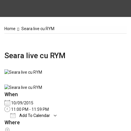
Home
Seara live cu RYM
Seara live cu RYM
When
10/09/2015
11:00 PM - 11:59 PM
Add To Calendar
Where
Download ICS
Google Calendar
iCale