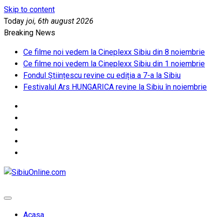
Skip to content
Today
joi, 6th august 2026
Breaking News
Ce filme noi vedem la Cineplexx Sibiu din 8 noiembrie
Ce filme noi vedem la Cineplexx Sibiu din 1 noiembrie
Fondul Științescu revine cu ediția a 7-a la Sibiu
Festivalul Ars HUNGARICA revine la Sibiu în noiembrie
SibiuOnline.com
… locatii si evenimente din Sibiu!!!
Acasa