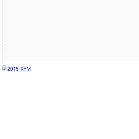
Joia e seara live cu RYM !!!