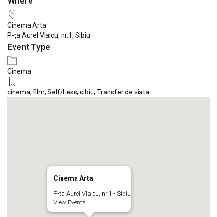
Where
Download ICS
Google Calendar
iCale
Cinema Arta
P-ţa Aurel Vlaicu, nr.1, Sibiu
Event Type
Cinema
cinema
,
film
,
Self/Less
,
sibiu
,
Transfer de viata
Cinema Arta
P-ţa Aurel Vlaicu, nr.1 - Sibiu
View Events