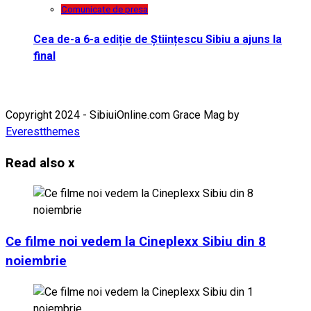
Comunicate de presa
Cea de-a 6-a ediție de Științescu Sibiu a ajuns la
final
Copyright 2024 - SibiuiOnline.com Grace Mag by
Everestthemes
Read also
x
Ce filme noi vedem la Cineplexx Sibiu din 8
noiembrie