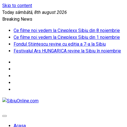
Skip to content
Today
sâmbătă, 8th august 2026
Breaking News
Ce filme noi vedem la Cineplexx Sibiu din 8 noiembrie
Ce filme noi vedem la Cineplexx Sibiu din 1 noiembrie
Fondul Științescu revine cu ediția a 7-a la Sibiu
Festivalul Ars HUNGARICA revine la Sibiu în noiembrie
SibiuOnline.com
… locatii si evenimente din Sibiu!!!
Acasa