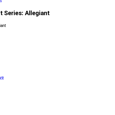
nt
t Series: Allegiant
ive