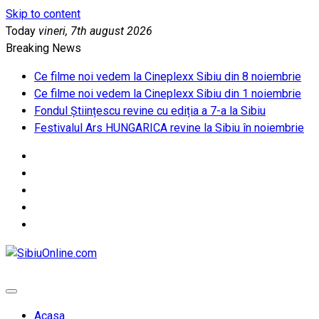
Skip to content
Today
vineri, 7th august 2026
Breaking News
Ce filme noi vedem la Cineplexx Sibiu din 8 noiembrie
Ce filme noi vedem la Cineplexx Sibiu din 1 noiembrie
Fondul Științescu revine cu ediția a 7-a la Sibiu
Festivalul Ars HUNGARICA revine la Sibiu în noiembrie
SibiuOnline.com
… locatii si evenimente din Sibiu!!!
Acasa