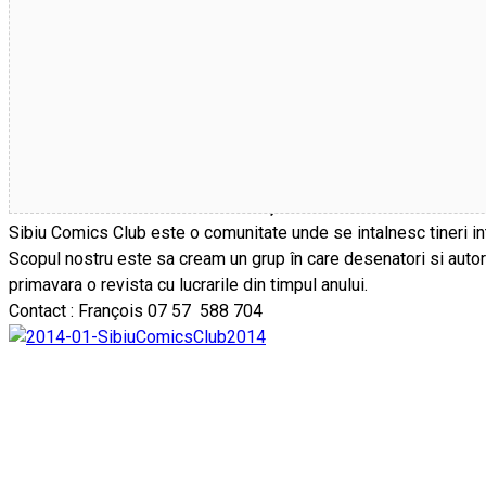
Iti place sa desenezi? Iti place banda desenata? Capul tau este
Te invitam la
SIBIU COMICS CLUB,
in fiecare
miercuri de la o
Sibiu Comics Club este o comunitate unde se intalnesc tineri in
Scopul nostru este sa cream un grup în care desenatori si auto
primavara o revista cu lucrarile din timpul anului.
Contact : François 07 57 588 704