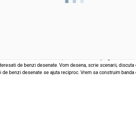
 plin de idei?
ra 18.30
la Casa Ille et Vilaine, Str Conrad Haas (langa Teatrul Go
teresati de benzi desenate. Vom desena, scrie scenarii, discuta d
ri de benzi desenate se ajuta reciproc. Vrem sa construim banda 