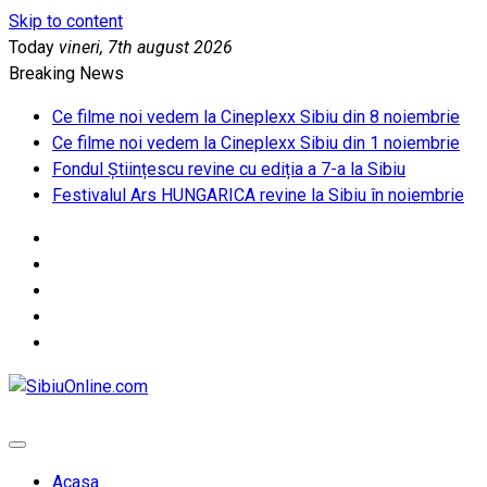
Skip to content
Today
vineri, 7th august 2026
Breaking News
Ce filme noi vedem la Cineplexx Sibiu din 8 noiembrie
Ce filme noi vedem la Cineplexx Sibiu din 1 noiembrie
Fondul Științescu revine cu ediția a 7-a la Sibiu
Festivalul Ars HUNGARICA revine la Sibiu în noiembrie
SibiuOnline.com
… locatii si evenimente din Sibiu!!!
Acasa