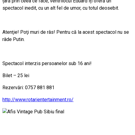
țară prin ceea ce face, ventrilocul Eduard îți oferă un
spectacol inedit, cu un alt fel de umor, cu totul deosebit.
Atenţie! Poţi muri de râs! Pentru că la acest spectacol nu se
râde Putin.
Spectacol interzis persoanelor sub 16 ani!
Bilet – 25 lei
Rezervări: 0757 881 881
http://www.rotarientertainment.ro/