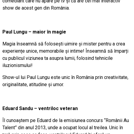
comediant care nu apare pe tv și că are cel mai interactiv
show de acest gen din România.
Paul Lungu – maior în magie
Magia înseamnă să folosești uimire și mister pentru a crea
experiențe unice, memorabile și intime! Înseamnă să împarți
cu publicul viziunea ta asupra lumii, folosind tehnicile
iluzionismului!
Show-ul lui Paul Lungu este unic în România prin creativitate,
originalitate, atitudine și umor.
Eduard Sandu – ventriloc veteran
Îl cunoaștem pe Eduard de la emisiunea concurs “Românii Au
Talent” din anul 2013, unde a ocupat locul al treilea. Unic în