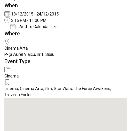
When
18/12/2015 - 24/12/2015
3:15 PM - 11:00 PM
Add To Calendar
Where
Download ICS
Google Calendar
iCale
Cinema Arta
P-ţa Aurel Vlaicu, nr.1, Sibiu
Event Type
Cinema
cinema
,
Cinema Arta
,
film
,
Star Wars
,
The Force Awakens
,
Trezirea Fortei