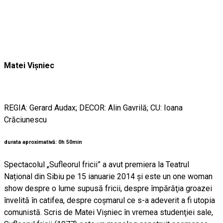
Matei Vișniec
REGIA: Gerard Audax; DECOR: Alin Gavrilă; CU: Ioana
Crăciunescu
durata aproximativă: 0h 50min
Spectacolul „Sufleorul fricii” a avut premiera la Teatrul
Național din Sibiu pe 15 ianuarie 2014 și este un one woman
show despre o lume supusă fricii, despre împărăţia groazei
învelită în catifea, despre coşmarul ce s-a adeverit a fi utopia
comunistă. Scris de Matei Vişniec în vremea studenţiei sale,