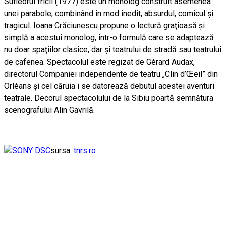
Sufleorul fricii (1977) este un monolog construit asemenea
unei parabole, combinând în mod inedit, absurdul, comicul şi
tragicul. Ioana Crăciunescu propune o lectură graţioasă şi
simplă a acestui monolog, într-o formulă care se adaptează
nu doar spaţiilor clasice, dar şi teatrului de stradă sau teatrului
de cafenea. Spectacolul este regizat de Gérard Audax,
directorul Companiei independente de teatru „Clin d’Œeil” din
Orléans şi cel căruia i se datorează debutul acestei aventuri
teatrale. Decorul spectacolului de la Sibiu poartă semnătura
scenografului Alin Gavrilă.
sursa:
tnrs.ro