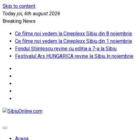
Skip to content
Today
joi, 6th august 2026
Breaking News
Ce filme noi vedem la Cineplexx Sibiu din 8 noiembrie
Ce filme noi vedem la Cineplexx Sibiu din 1 noiembrie
Fondul Științescu revine cu ediția a 7-a la Sibiu
Festivalul Ars HUNGARICA revine la Sibiu în noiembrie
SibiuOnline.com
… locatii si evenimente din Sibiu!!!
Acasa