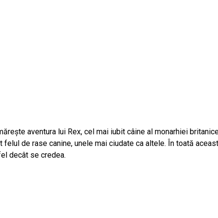
rește aventura lui Rex, cel mai iubit câine al monarhiei britanice.
t felul de rase canine, unele mai ciudate ca altele. În toată aceas
fel decât se credea.