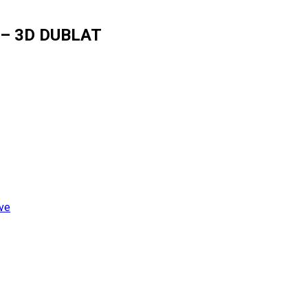
i) – 3D DUBLAT
ive