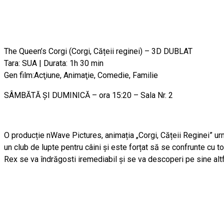
The Queen’s Corgi
(Corgi, Cățeii reginei) –
3D DUBLAT
Tara: SUA | Durata: 1h 30 min
Gen film:Acţiune, Animaţie, Comedie, Familie
SÂMBĂTĂ ȘI DUMINICĂ – ora 15:20 – Sala Nr. 2
O producție nWave Pictures, animația „Corgi, Cățeii Reginei” urmă
un club de lupte pentru câini și este forțat să se confrunte cu to
Rex se va îndrăgosti iremediabil și se va descoperi pe sine alt