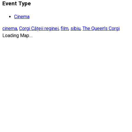
Event Type
Cinema
cinema
,
Corgi Cățeii reginei
,
film
,
sibiu
,
The Queen's Corgi
Loading Map....