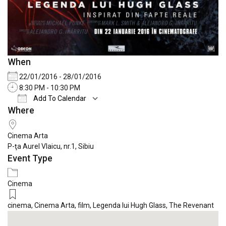
When
22/01/2016 - 28/01/2016
8:30 PM - 10:30 PM
Add To Calendar
Where
Download ICS
Google Calendar
iCale
Cinema Arta
P-ţa Aurel Vlaicu, nr.1, Sibiu
Event Type
Cinema
cinema
,
Cinema Arta
,
film
,
Legenda lui Hugh Glass
,
The Revenant