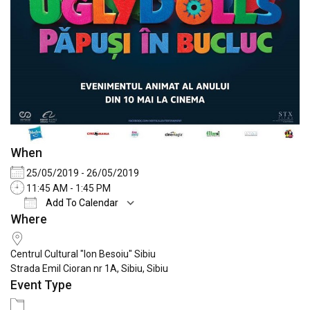
When
25/05/2019 - 26/05/2019
11:45 AM - 1:45 PM
Add To Calendar
Where
Download ICS
Google Calendar
iCale
Centrul Cultural "Ion Besoiu" Sibiu
Strada Emil Cioran nr 1A, Sibiu, Sibiu
Event Type