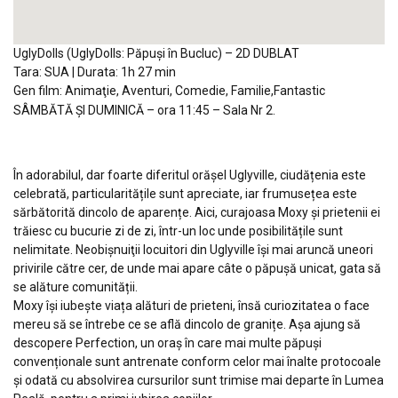
UglyDolls
(UglyDolls: Păpuși în Bucluc) –
2D DUBLAT
Tara: SUA | Durata: 1h 27 min
Gen film: Animaţie, Aventuri, Comedie, Familie,Fantastic
SÂMBĂTĂ ȘI DUMINICĂ
–
ora 11:45 – Sala Nr 2.
În adorabilul, dar foarte diferitul orășel Uglyville, ciudățenia este
celebrată, particularitățile sunt apreciate, iar frumusețea este
sărbătorită dincolo de aparențe. Aici, curajoasa Moxy și prietenii ei
trăiesc cu bucurie zi de zi, într-un loc unde posibilitățile sunt
nelimitate. Neobişnuiţii locuitori din Uglyville își mai aruncă uneori
privirile către cer, de unde mai apare câte o păpușă unicat, gata să
se alăture comunității.
Moxy își iubește viața alături de prieteni, însă curiozitatea o face
mereu să se întrebe ce se află dincolo de granițe. Așa ajung să
descopere Perfection, un oraș în care mai multe păpuși
convenționale sunt antrenate conform celor mai înalte protocoale
și odată cu absolvirea cursurilor sunt trimise mai departe în Lumea