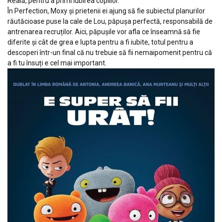
Reală, pentru a primi iubirea copiilor.
În Perfection, Moxy și prietenii ei ajung să fie subiectul planurilor
răutăcioase puse la cale de Lou, păpușa perfectă, responsabilă de
antrenarea recruților. Aici, păpuşile vor afla ce înseamnă să fie
diferite și cât de grea e lupta pentru a fi iubite, totul pentru a
descoperi într-un final că nu trebuie să fii nemaipomenit pentru că
a fi tu însuți e cel mai important.