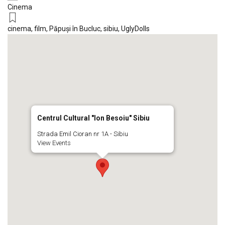
Cinema
cinema
,
film
,
Păpuși în Bucluc
,
sibiu
,
UglyDolls
Centrul Cultural "Ion Besoiu" Sibiu
Strada Emil Cioran nr 1A - Sibiu
View Events