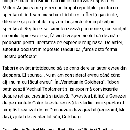
conține citate din Biblie sau din lirica lui Shakespeare și
Milton. Acțiunea se petrece în timpul repetițiilor pentru un
spectacol de teatru cu subiect biblic și reflectă gândurile,
dilemele și pretențiile regizorului și actorilor implicați în
spectacol. Replicile se caracterizează prin ironie și un simț al
umorului tipic evreiesc, făcând ca spectacolul să devină o
pledoarie pentru libertatea de expresie religioasă. De altfel,
autorul a declarat în repetate rânduri că „farsa este forma
literară perfectă”.
Tabori a evitat întotdeauna să se considere un autor evreu din
diaspora. El spunea: „Nu m-am considerat evreu până când
alții nu m-au făcut evreu”. În „Variațiunile Goldberg”, Tabori
satirizează Vechiul Testament și își exprimă convingerile
despre religia creștină și iudaică. Povestea biblică a Genezei
de pe muntele Golgota este redusă la stadiul unui spectacol
simplist, realizat de un Dumnezeu dezagreabil (regizorul, Mr.
Jay), ajutat de asistentul său, Goldberg.
Coproducție Teatrul Național „Radu Stanca” Sibiu și Théâtre