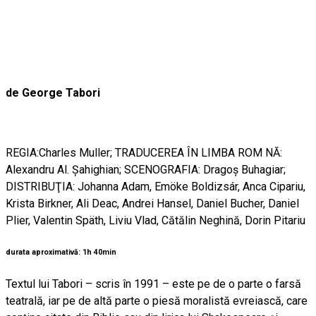
de George Tabori
REGIA:Charles Muller; TRADUCEREA ÎN LIMBA ROM NĂ:
Alexandru Al. Şahighian; SCENOGRAFIA: Dragoş Buhagiar;
DISTRIBUŢIA: Johanna Adam, Emöke Boldizsár, Anca Cipariu,
Krista Birkner, Ali Deac, Andrei Hansel, Daniel Bucher, Daniel
Plier, Valentin Späth, Liviu Vlad, Cătălin Neghină, Dorin Pitariu
durata aproximativă: 1h 40min
Textul lui Tabori – scris în 1991 – este pe de o parte o farsă
teatrală, iar pe de altă parte o piesă moralistă evreiască, care