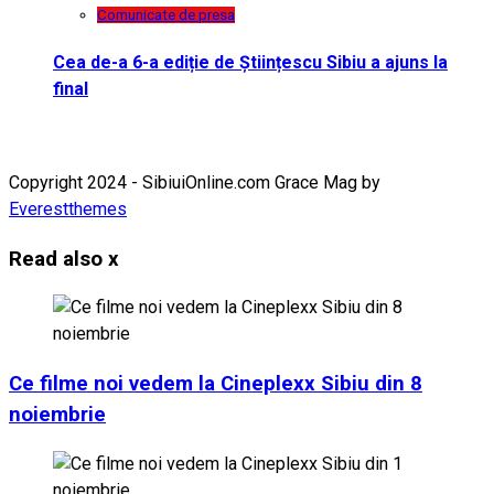
Comunicate de presa
Cea de-a 6-a ediție de Științescu Sibiu a ajuns la
final
Copyright 2024 - SibiuiOnline.com Grace Mag by
Everestthemes
Read also
x
Ce filme noi vedem la Cineplexx Sibiu din 8
noiembrie