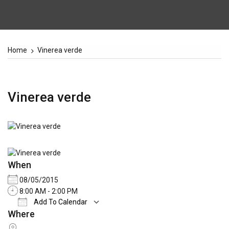
Home
Vinerea verde
Vinerea verde
When
08/05/2015
8:00 AM - 2:00 PM
Add To Calendar
Where
Download ICS
Google Calendar
iCale