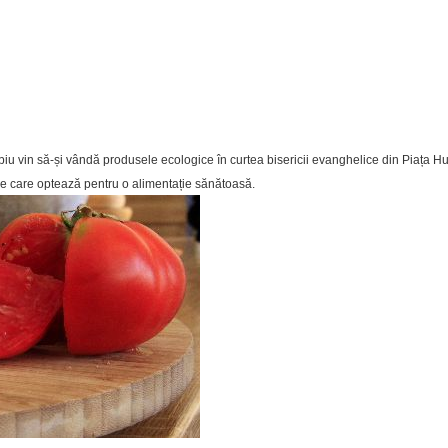
ui Sibiu vin să-și vândă produsele ecologice în curtea bisericii evanghelice din Piața
le care optează pentru o alimentație sănătoasă.