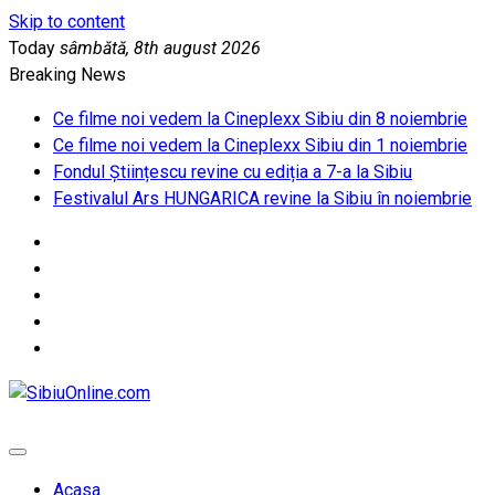
Skip to content
Today
sâmbătă, 8th august 2026
Breaking News
Ce filme noi vedem la Cineplexx Sibiu din 8 noiembrie
Ce filme noi vedem la Cineplexx Sibiu din 1 noiembrie
Fondul Științescu revine cu ediția a 7-a la Sibiu
Festivalul Ars HUNGARICA revine la Sibiu în noiembrie
SibiuOnline.com
… locatii si evenimente din Sibiu!!!
Acasa