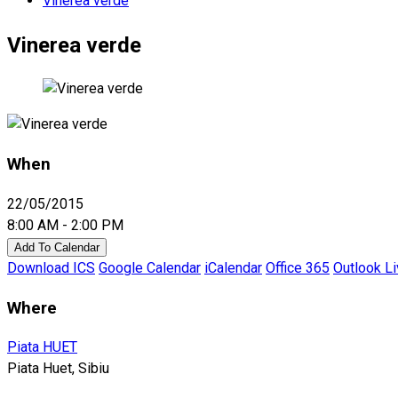
Vinerea verde
Vinerea verde
When
22/05/2015
8:00 AM - 2:00 PM
Add To Calendar
Download ICS
Google Calendar
iCalendar
Office 365
Outlook L
Where
Piata HUET
Piata Huet, Sibiu