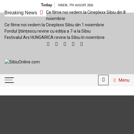
Skip
Today
VINERI, 7TH AUGUST 2026
to
Ce filme noi vedem la Cineplexx Sibiu din 8
Breaking News
content
noiembrie
Ce filme noi vedem la Cineplexx Sibiu din 1 noiembrie
Fondul Științescu revine cu ediția a 7-a la Sibiu
Festivalul Ars HUNGARICA revine la Sibiu în noiembrie
SibiuOnline.com
… locatii si evenimente din
Sibiu!!!
Menu