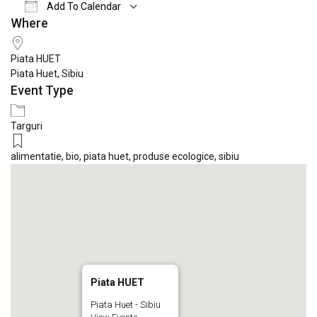
Add To Calendar
Where
Download ICS
Google Calendar
iCale
Piata HUET
Piata Huet, Sibiu
Event Type
Targuri
alimentatie
,
bio
,
piata huet
,
produse ecologice
,
sibiu
Piata HUET
Piata Huet - Sibiu