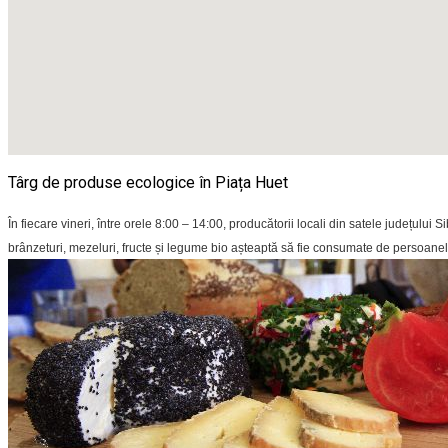
Târg de produse ecologice în Piața Huet
În fiecare vineri, între orele 8:00 – 14:00, producătorii locali din satele județul
brânzeturi, mezeluri, fructe și legume bio așteaptă să fie consumate de persoane