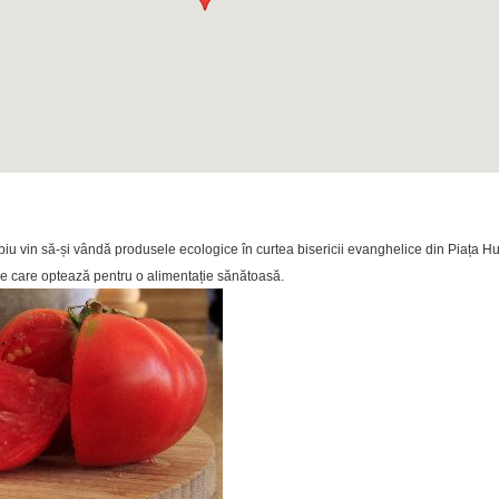
ui Sibiu vin să-și vândă produsele ecologice în curtea bisericii evanghelice din Piața
le care optează pentru o alimentație sănătoasă.