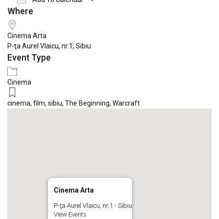
Where
Download ICS
Google Calendar
iCale
Cinema Arta
P-ţa Aurel Vlaicu, nr.1, Sibiu
Event Type
Cinema
cinema
,
film
,
sibiu
,
The Beginning
,
Warcraft
Cinema Arta
P-ţa Aurel Vlaicu, nr.1 - Sibiu
View Events