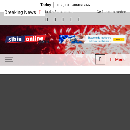
Skip to content
Today
LUNI, 10TH AUGUST 2026
Cineplexx Sibiu din 8 noiembrie
Breaking News
Ce filme noi vedem la Cineplexx Sibi
SibiuOnline.com
… locatii si evenimente din
Sibiu!!!
Menu