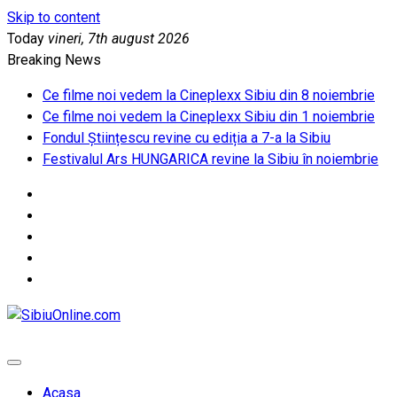
Skip to content
Today
vineri, 7th august 2026
Breaking News
Ce filme noi vedem la Cineplexx Sibiu din 8 noiembrie
Ce filme noi vedem la Cineplexx Sibiu din 1 noiembrie
Fondul Științescu revine cu ediția a 7-a la Sibiu
Festivalul Ars HUNGARICA revine la Sibiu în noiembrie
SibiuOnline.com
… locatii si evenimente din Sibiu!!!
Acasa