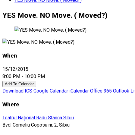
YES Move. NO Move. ( Moved?)
YES Move. NO Move. ( Moved?)
When
15/12/2015
8:00 PM - 10:00 PM
Add To Calendar
Download ICS
Google Calendar
iCalendar
Office 365
Outlook L
Where
Teatrul Național Radu Stanca Sibiu
Bvd. Corneliu Coposu nr. 2, Sibiu