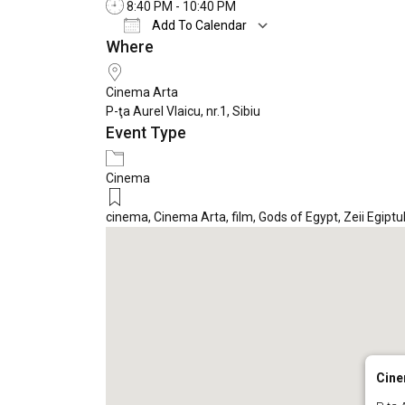
8:40 PM - 10:40 PM
Add To Calendar
Where
Download ICS
Google Calendar
Cinema Arta
P-ţa Aurel Vlaicu, nr.1, Sibiu
Event Type
Cinema
cinema
,
Cinema Arta
,
film
,
Gods of Egypt
,
Zeii Egiptu
Cine