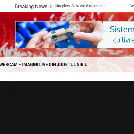
Ce filme noi vedem la Cineplexx Sibiu din 8 noiembrie
Breaking News
Ce filme noi 
Online.com
WEBCAM – IMAGINI LIVE DIN JUDETUL SIBIU