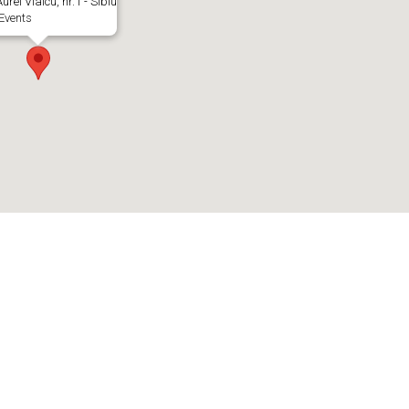
urel Vlaicu, nr.1 - Sibiu
Events