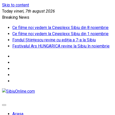
Skip to content
Today
vineri, 7th august 2026
Breaking News
Ce filme noi vedem la Cineplexx Sibiu din 8 noiembrie
Ce filme noi vedem la Cineplexx Sibiu din 1 noiembrie
Fondul Științescu revine cu ediția a 7-a la Sibiu
Festivalul Ars HUNGARICA revine la Sibiu în noiembrie
SibiuOnline.com
… locatii si evenimente din Sibiu!!!
Acasa