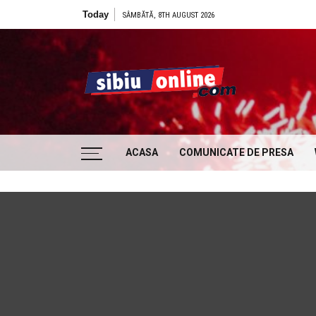
Skip to content
Today
SÂMBĂTĂ, 8TH AUGUST 2026
Sibiu
… locatii si evenimente din Sibiu!!!
ACASA
COMUNICATE DE PRESA