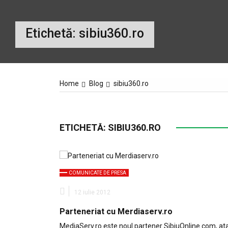
Etichetă:
sibiu360.ro
Home
Blog
sibiu360.ro
ETICHETĂ:
SIBIU360.RO
COMUNICATE DE PRESA
12 iulie 2012
Parteneriat cu Merdiaserv.ro
MediaServ.ro este noul partener SibiuOnline.com, at