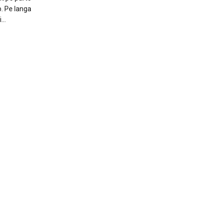
b. Pe langa
i…