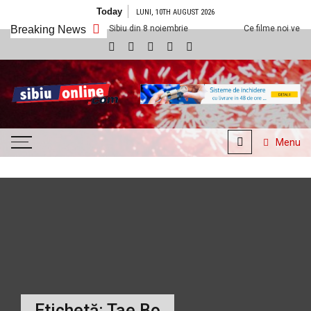
Skip to content
Today
LUNI, 10TH AUGUST 2026
m la Cineplexx Sibiu din 8 noiembrie
Breaking News
Ce filme noi vedem la Cineplexx
SibiuOnline.com
… locatii si evenimente din
Sibiu!!!
Menu
Etichetă:
Tae Bo