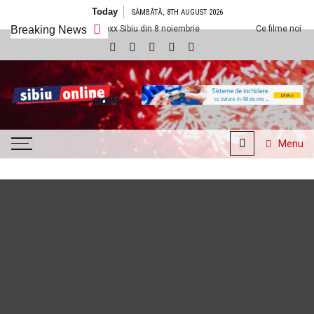
Skip to content
Today
SÂMBĂTĂ, 8TH AUGUST 2026
dem la Cineplexx Sibiu din 8 noiembrie
Breaking News
Ce filme noi vedem la Cineple
SibiuOnline.com
… locatii si evenimente din
Sibiu!!!
Menu