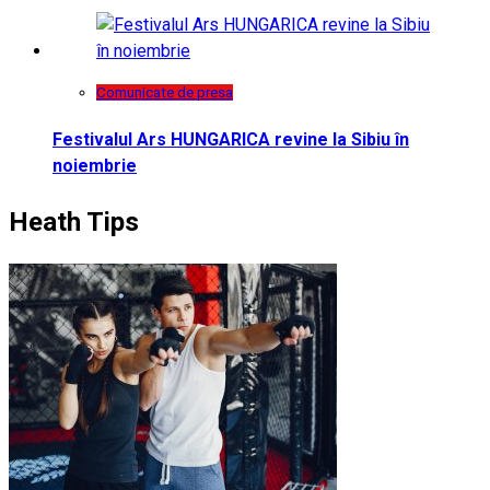
Comunicate de presa
Festivalul Ars HUNGARICA revine la Sibiu în
noiembrie
Heath Tips