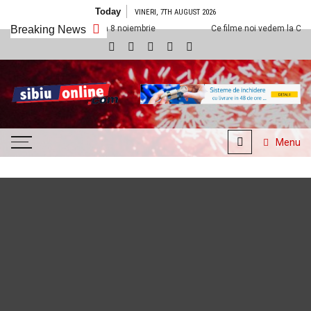
Skip to content
Today
VINERI, 7TH AUGUST 2026
 Sibiu din 8 noiembrie
Breaking News
Ce filme noi vedem la Cineplexx Sibiu din 1 n
SibiuOnline.com
… locatii si evenimente din
Sibiu!!!
Menu