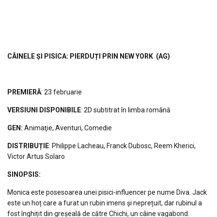
CÂINELE ȘI PISICA: PIERDUȚI PRIN NEW YORK
(AG)
PREMIERĂ
: 23 februarie
VERSIUNI DISPONIBILE
: 2D subtitrat în limba română
GEN:
Animaţie, Aventuri, Comedie
DISTRIBUȚIE
: Philippe Lacheau, Franck Dubosc, Reem Kherici,
Victor Artus Solaro
S
INOPSIS
:
Monica este posesoarea unei pisici-influencer pe nume Diva. Jack
este un hoț care a furat un rubin imens și neprețuit, dar rubinul a
fost înghițit din greșeală de către Chichi, un câine vagabond.