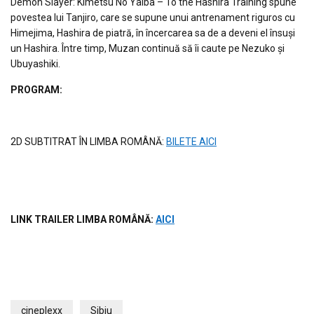
Demon Slayer: Kimetsu No Yaiba – To the Hashira Training spune
povestea lui Tanjiro, care se supune unui antrenament riguros cu
Himejima, Hashira de piatră, în încercarea sa de a deveni el însuși
un Hashira. Între timp, Muzan continuă să îi caute pe Nezuko și
Ubuyashiki.
PROGRAM:
2D SUBTITRAT ÎN LIMBA ROMÂNĂ:
BILETE AICI
LINK TRAILER LIMBA ROM
ÂNĂ
:
AICI
cineplexx
Sibiu