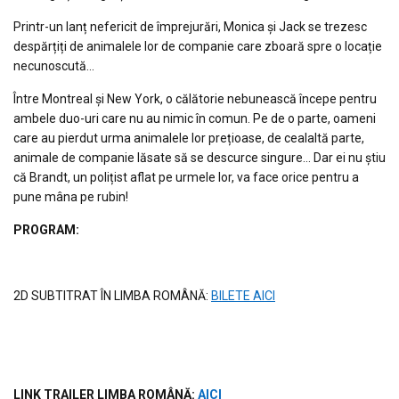
Printr-un lanț nefericit de împrejurări, Monica și Jack se trezesc
despărțiți de animalele lor de companie care zboară spre o locație
necunoscută…
Între Montreal și New York, o călătorie nebunească începe pentru
ambele duo-uri care nu au nimic în comun. Pe de o parte, oameni
care au pierdut urma animalele lor prețioase, de cealaltă parte,
animale de companie lăsate să se descurce singure… Dar ei nu știu
că Brandt, un polițist aflat pe urmele lor, va face orice pentru a
pune mâna pe rubin!
PROGRAM:
2D SUBTITRAT ÎN LIMBA ROMÂNĂ:
BILETE AICI
LINK TRAILER LIMBA ROM
ÂNĂ
:
AICI