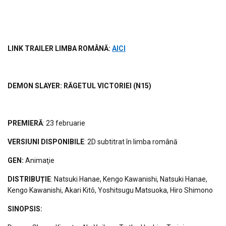
LINK TRAILER LIMBA ROM
ÂNĂ
:
AICI
DEMON SLAYER: RĂGETUL VICTORIEI
(N15)
PREMIERĂ
: 23 februarie
VERSIUNI DISPONIBILE
: 2D subtitrat în limba română
GEN:
Animaţie
DISTRIBUȚIE
: Natsuki Hanae, Kengo Kawanishi, Natsuki Hanae,
Kengo Kawanishi, Akari Kitô, Yoshitsugu Matsuoka, Hiro Shimono
S
INOPSIS
: