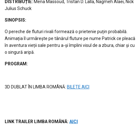
DISTRIBUȚIE
:
Mena Massoud, Tristan D. Lalla, Nagmeh Alaei, Nick
Julius Schuck
S
INOPSIS
:
O pereche de fluturi rivali formează o prietenie puțin probabilă.
Animația îl urmârește pe tânărul fluture pe nume Patrick ce pleacă
în aventura vieții sale pentru a-și împlini visul de a zbura, chiar și cu
o singură aripă.
PROGRAM:
3D DUBLAT ÎN LIMBA ROMÂNĂ
:
BILETE AICI
LINK TRAILER LIMBA ROM
ÂNĂ
:
AICI