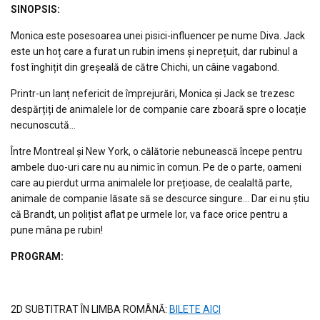
S
INOPSIS
:
Monica este posesoarea unei pisici-influencer pe nume Diva. Jack
este un hoț care a furat un rubin imens și neprețuit, dar rubinul a
fost înghițit din greșeală de către Chichi, un câine vagabond.
Printr-un lanț nefericit de împrejurări, Monica și Jack se trezesc
despărțiți de animalele lor de companie care zboară spre o locație
necunoscută…
Între Montreal și New York, o călătorie nebunească începe pentru
ambele duo-uri care nu au nimic în comun. Pe de o parte, oameni
care au pierdut urma animalele lor prețioase, de cealaltă parte,
animale de companie lăsate să se descurce singure… Dar ei nu știu
că Brandt, un polițist aflat pe urmele lor, va face orice pentru a
pune mâna pe rubin!
PROGRAM:
2D SUBTITRAT ÎN LIMBA ROMÂNĂ:
BILETE AICI