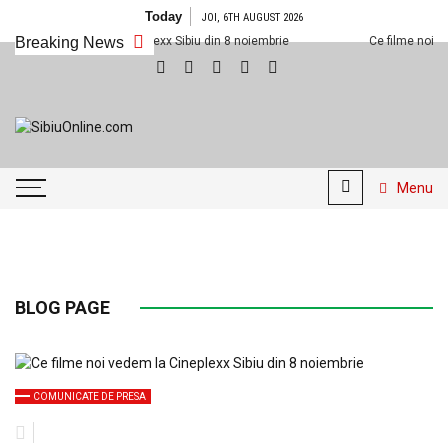
Skip
Today
JOI, 6TH AUGUST 2026
to
me noi vedem la Cineplexx Sibiu din 8 noiembrie
Breaking News
Ce filme noi vedem 
content
SibiuOnline.com
… locatii si evenimente din
Sibiu!!!
Menu
BLOG PAGE
COMUNICATE DE PRESA