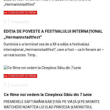
COMUNICATE DE PRESA
18 iunie 2024
EDIȚIA DE POVESTE A FESTIVALULUI INTERNAȚIONAL
,,Hermannstadtfest”
Duminică s-a terminat cea de a XII-a ediție a festivalului
internațional ,,Hermannstadtfest”, care a fost – ca în fiecare an –
un real succes. Timp…
COMUNICATE DE PRESA
6 iunie 2024
Ce filme noi vedem la Cineplexx Sibiu din 7 iunie
PREMIERELE SĂPTĂMÂNII BĂIEȚI RĂI: PE VIAȚĂ ȘI PE MOARTE
WATCHERS NOAPTEA LUI VLAD PRINȚESA ȘI MONSTRUL